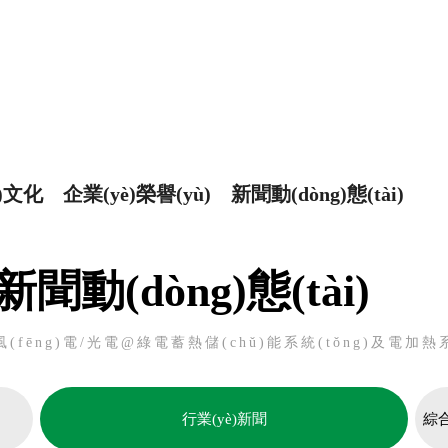
的高新技術(shù)企業(yè)。
企業(yè)簡(jiǎn)介
宣傳片
企業(yè)文化
企業(yè)榮譽(yù)
新聞
企業(yè)簡(jiǎn)介
公司榮譽(yù)
公
è)文化
企業(yè)榮譽(yù)
新聞動(dòng)態(tài)
參編標(biāo)準(zhǔn)
支部榮譽(yù)
行
綜
新聞動(dòng)態(tài)
(fēng)電/光電@綠電蓄熱儲(chǔ)能系統(tǒng)及電加熱系統
行業(yè)新聞
綜