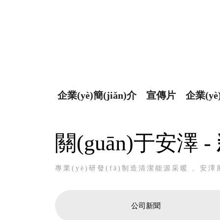
企業(yè)簡(jiǎn)介
宣傳片
企業(y
關(guān)于安澤 - 
專業(yè)研發(fā)制造清潔能源采暖、安澤風
公司新聞