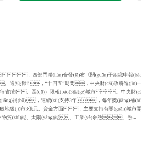
2日，四部門聯(lián)合發(fā)布《關(guān)于組織申報(bào
。通知指出，“十四五”期間，中央財(cái)政將進(jìn)一
省(市、區(qū)）限報(bào)3個(gè)城市。中央財(
ǎng)補(bǔ)，連續(xù)支持3年，每年獎(jiǎng)補(bǔ)標
地級(jí)市3億元。資金方面，主要支持有關(guān)城市開展
質(zhì)能、太陽(yáng)能、工業(yè)余熱、熱...