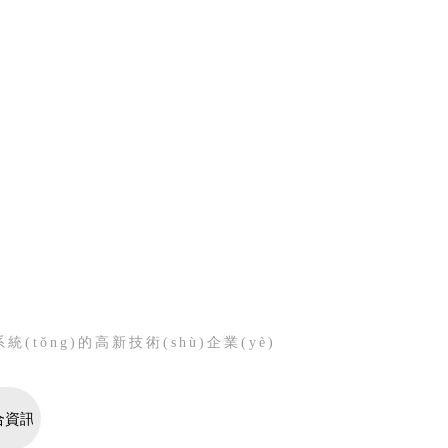
動(dòng)態(tài)
司新聞
業(yè)新聞
合資訊
(tǒng)的高新技術(shù)企業(yè)
合資訊