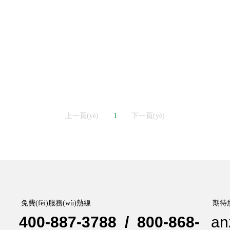
上一頁(yè)
1
下一頁(yè)
免費(fèi)服務(wù)熱線
期待您
400-887-3788  /  800-868-
an