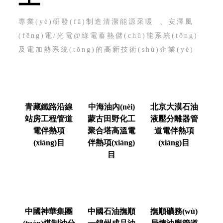
專業(yè)研發(fā)制造清潔能源采暖、安澤風
能源采
(fēng)電/光電@綠電蓄熱儲(chǔ)能系統(tǒng)
及電加熱系統(tǒng)的高新技術(shù)企業(yè)
(fēng
青藏鐵路沿線
中海油內(nèi)
北京大漠石油
熱儲(ch
站房工程管道
蒙古田野化工
液壓分離器管
電伴熱項
聚合塔高溫電
道電伴熱項
(xiàng)目
伴熱項(xiàng)
(xiàng)目
目
及電加熱
高新技術
中國神華集團
中國石油撫順
撫順礦務(wù)